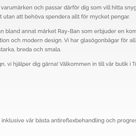
a varumärken och passar därför dig som vill hitta sn
tet utan att behöva spendera allt för mycket pengar.
rån bland annat märket Ray-Ban som erbjuder en komb
ion och modern design. Vi har glasögonbågar för al
gstarka, breda och smala.
n, vi hjälper dig gärna! Välkommen in till vår butik i Tr
,6 inklusive vår bästa antireflexbehandling och progr