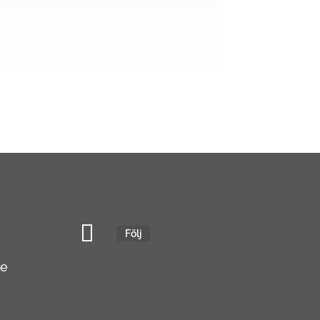
Följ
se