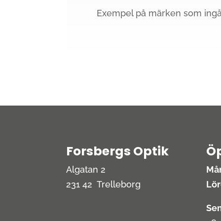
Exempel på märken som ingår
Forsbergs Optik
Öp
Algatan 2
Mån
231 42 Trelleborg
Lör
Sem