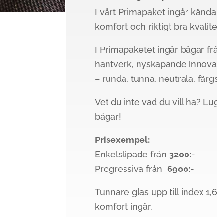
I vårt Primapaket ingår känd
komfort och riktigt bra kvali
I Primapaketet ingår bågar f
hantverk, nyskapande innovat
– runda, tunna, neutrala, fär
Vet du inte vad du vill ha? Lug
bågar!
Prisexempel:
Enkelslipade från
3200:-
Progressiva från
6900:-
Tunnare glas upp till index 1
komfort ingår.