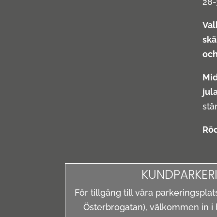
28-
Val
skä
och
Mi
jul
stä
Röd
KUNDPARKER
För tillgång till våra parkeringspl
Österbrogatan), välkommen in i