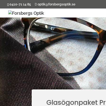
0410-71 14 85
optik@forsbergsoptik.se
Glasögonpaket P