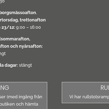
30
borgsmässoafton
,
rtorsdag, trettonafton
 23/12:
9:00 – 16:00
dsommarafton,
afton och nyårsafton:
ngt
a dagar:
stängt
ING
RU
atser (med ingång från
Vi har rullstolsra
 butiken och hämta