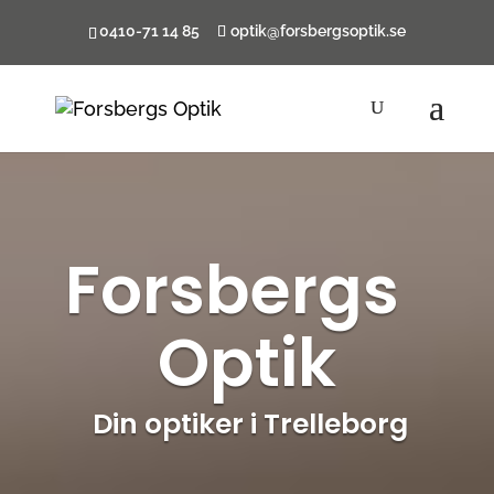
0410-71 14 85
optik@forsbergsoptik.se
Forsbergs  
Optik
 Din optiker i Trelleborg